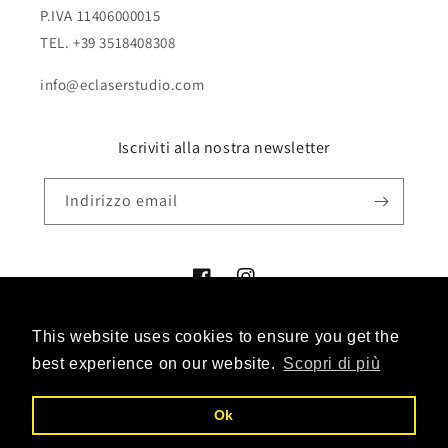
P.IVA 11406000015
TEL. +39 3518408308
info@eclaserstudio.com
Iscriviti alla nostra newsletter
Indirizzo email
Facebook
Instagram
This website uses cookies to ensure you get the
This website uses cookies to ensure you get the
Metodi
best experience on our website.
best experience on our website.
Scopri di più
Scopri di più
di
pagamento
Ok
Ok
© 2026,
eclaserstudiostore
Powered by Shopify