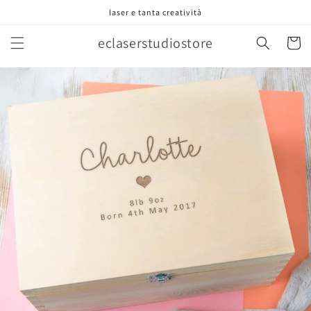
Vai
laser e tanta creatività
direttamente
ai contenuti
eclaserstudiostore
Carrell