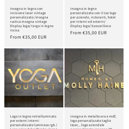
Insegna in legno con
insegna in legno
incisione laser vintage
personalizzata con il tuo logo
personalizzato /insegna
per aziende, ristoranti, hotel
rustica insegna vintage
per interni ed esterni/
Display logo/ targa in legno
Display logo/ bassorilievo
incisa
Regular
From €35,00 EUR
Regular
From €35,00 EUR
price
price
Logo in legno retroilluminato
insegna in metallo oro e mdf,
per esterni interni
logo personalizzato taglio
personalizzato luminoso rgb /
laser, , logo aziendale