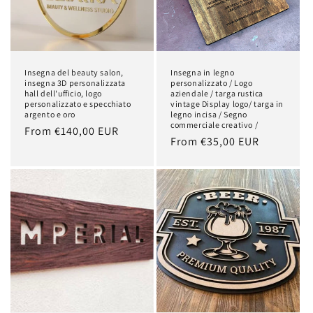
Insegna del beauty salon,
Insegna in legno
insegna 3D personalizzata
personalizzato / Logo
hall dell'ufficio, logo
aziendale / targa rustica
personalizzato e specchiato
vintage Display logo/ targa in
argento e oro
legno incisa / Segno
commerciale creativo /
Regular
From €140,00 EUR
Regular
From €35,00 EUR
price
price