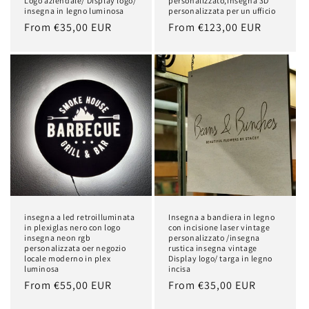
Logo aziendale/ Display logo/
personalizzato,insegna 3D
insegna in legno luminosa
personalizzata per un ufficio
Regular
From €35,00 EUR
Regular
From €123,00 EUR
price
price
insegna a led retroilluminata
Insegna a bandiera in legno
in plexiglas nero con logo
con incisione laser vintage
insegna neon rgb
personalizzato /insegna
personalizzata oer negozio
rustica insegna vintage
locale moderno in plex
Display logo/ targa in legno
luminosa
incisa
Regular
From €55,00 EUR
Regular
From €35,00 EUR
price
price