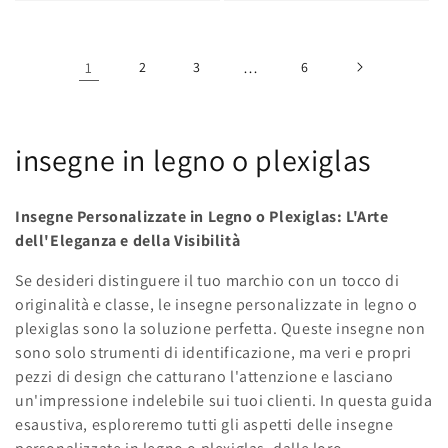
1
2
3
…
6
C
insegne in legno o plexiglas
o
Insegne Personalizzate in Legno o Plexiglas: L'Arte
l
dell'Eleganza e della Visibilità
l
Se desideri distinguere il tuo marchio con un tocco di
originalità e classe, le insegne personalizzate in legno o
e
plexiglas sono la soluzione perfetta. Queste insegne non
c
sono solo strumenti di identificazione, ma veri e propri
pezzi di design che catturano l'attenzione e lasciano
t
un'impressione indelebile sui tuoi clienti. In questa guida
i
esaustiva, esploreremo tutti gli aspetti delle insegne