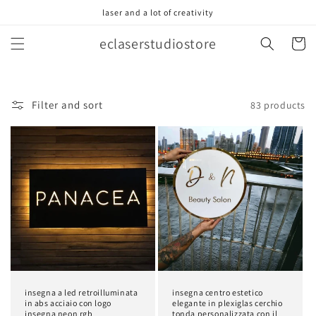
Skip to
laser and a lot of creativity
content
eclaserstudiostore
Cart
Filter and sort
83 products
insegna a led retroilluminata
insegna centro estetico
in abs acciaio con logo
elegante in plexiglas cerchio
insegna neon rgb
tonda personalizzata con il