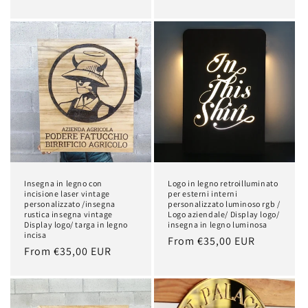
price
price
Insegna in legno con
Logo in legno retroilluminato
incisione laser vintage
per esterni interni
personalizzato /insegna
personalizzato luminoso rgb /
rustica insegna vintage
Logo aziendale/ Display logo/
Display logo/ targa in legno
insegna in legno luminosa
incisa
Regular
From €35,00 EUR
Regular
From €35,00 EUR
price
price