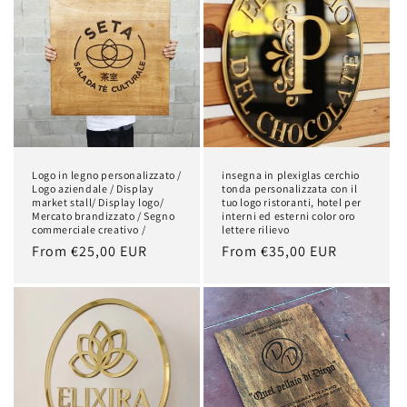
Logo in legno personalizzato /
insegna in plexiglas cerchio
Logo aziendale / Display
tonda personalizzata con il
market stall/ Display logo/
tuo logo ristoranti, hotel per
Mercato brandizzato / Segno
interni ed esterni color oro
commerciale creativo /
lettere rilievo
Regular
From €25,00 EUR
Regular
From €35,00 EUR
price
price