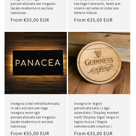
personalizzata oer negozio
tuo logo ristoranti, hotel per
locale moderno in acciaio
interni ed esterni color oro
luminosa
lettere rilievo
Regular
From €55,00 EUR
Regular
From €35,00 EUR
price
price
insegna a led retroilluminata
Insegna in legno
in abs acciaio con logo
personalizzato / Logo
insegna neon rgb
aziendale / Display market
personalizzata oer negozio
stall/ Display logo/ targa in
locale moderno in acciaio
legno incisa / Segno
luminosa
commerciale creativo /
Regular
From €55,00 EUR
Regular
From €35,00 EUR