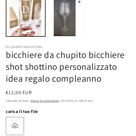
mu
2
in
fi
m
ECLASERSTUDIOSTORE
bicchiere da chupito bicchiere
shot shottino personalizzato
idea regalo compleanno
Prezzo
€12,00 EUR
di
Imposte incluse.
Spese di spedizione
calcolate al check-out.
listino
carica il tuo file