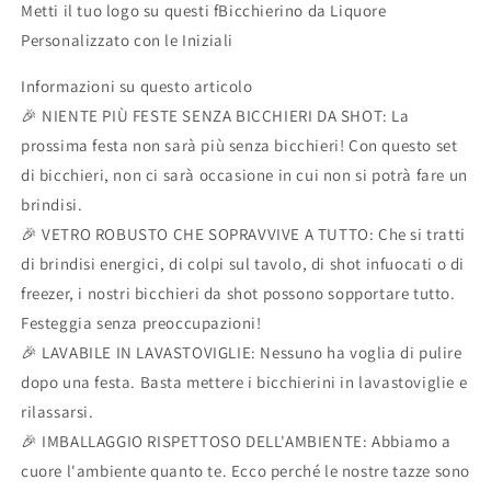
Metti il ​​tuo logo su questi fBicchierino da Liquore
regalo
regalo
Personalizzato con le Iniziali
compleanno
compleanno
Informazioni su questo articolo
🎉 NIENTE PIÙ FESTE SENZA BICCHIERI DA SHOT: La
prossima festa non sarà più senza bicchieri! Con questo set
di bicchieri, non ci sarà occasione in cui non si potrà fare un
brindisi.
🎉 VETRO ROBUSTO CHE SOPRAVVIVE A TUTTO: Che si tratti
di brindisi energici, di colpi sul tavolo, di shot infuocati o di
freezer, i nostri bicchieri da shot possono sopportare tutto.
Festeggia senza preoccupazioni!
🎉 LAVABILE IN LAVASTOVIGLIE: Nessuno ha voglia di pulire
dopo una festa. Basta mettere i bicchierini in lavastoviglie e
rilassarsi.
🎉 IMBALLAGGIO RISPETTOSO DELL'AMBIENTE: Abbiamo a
cuore l'ambiente quanto te. Ecco perché le nostre tazze sono