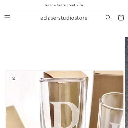
Vai
laser e tanta creatività
direttamente
ai contenuti
eclaserstudiostore
Carrell
Passa alle
informazioni
sul prodotto