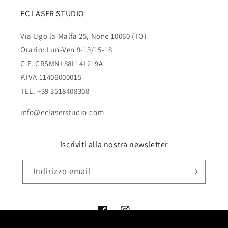
EC LASER STUDIO
Via Ugo la Malfa 25, None 10060 (TO)
Orario: Lun-Ven 9-13/15-18
C.F. CRSMNL88L14L219A
P.IVA 11406000015
TEL. +39 3518408308
info@eclaserstudio.com
Iscriviti alla nostra newsletter
Indirizzo email
Facebook
Instagram