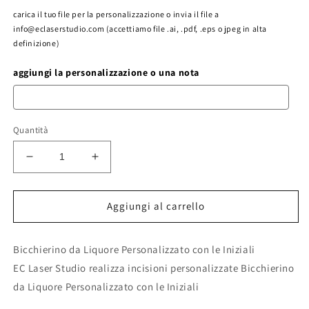
carica il tuo file per la personalizzazione o invia il file a
info@eclaserstudio.com (accettiamo file .ai, .pdf, .eps o jpeg in alta
definizione)
aggiungi la personalizzazione o una nota
Quantità
Diminuisci
Aumenta
quantità
quantità
per
per
bicchiere
bicchiere
Aggiungi al carrello
da
da
chupito
chupito
Bicchierino da Liquore Personalizzato con le Iniziali
bicchiere
bicchiere
shot
shot
EC Laser Studio realizza incisioni personalizzate Bicchierino
shottino
shottino
da Liquore Personalizzato con le Iniziali
personalizzato
personalizzato
idea
idea