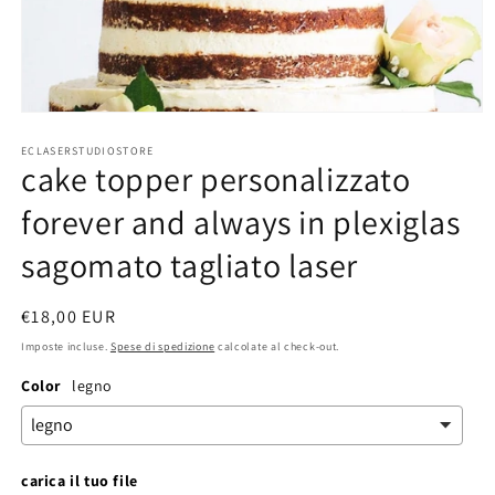
Apri
contenuti
ECLASERSTUDIOSTORE
multimediali
cake topper personalizzato
1
in
finestra
forever and always in plexiglas
modale
sagomato tagliato laser
Prezzo
€18,00 EUR
di
Imposte incluse.
Spese di spedizione
calcolate al check-out.
listino
Color
legno
carica il tuo file