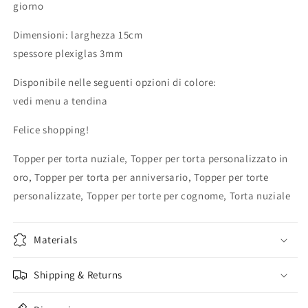
and
and
giorno
always
always
in
in
Dimensioni: larghezza 15cm
plexiglas
plexiglas
spessore plexiglas 3mm
sagomato
sagomato
tagliato
tagliato
Disponibile nelle seguenti opzioni di colore:
laser
laser
vedi menu a tendina
Felice shopping!
Topper per torta nuziale, Topper per torta personalizzato in
oro, Topper per torta per anniversario, Topper per torte
personalizzate, Topper per torte per cognome, Torta nuziale
Materials
Shipping & Returns