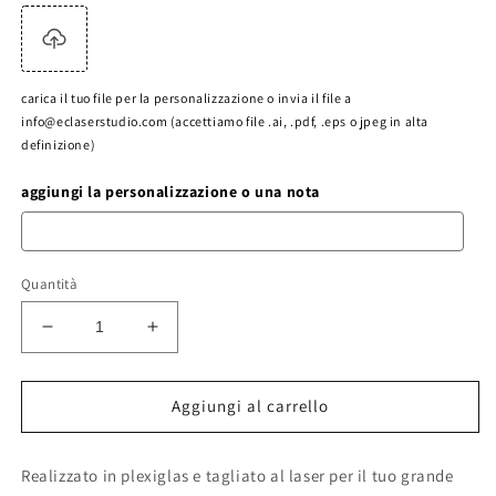
carica il tuo file per la personalizzazione o invia il file a
info@eclaserstudio.com (accettiamo file .ai, .pdf, .eps o jpeg in alta
definizione)
aggiungi la personalizzazione o una nota
Quantità
Diminuisci
Aumenta
quantità
quantità
per
per
cake
cake
Aggiungi al carrello
topper
topper
personalizzato
personalizzato
Realizzato in plexiglas e tagliato al laser per il tuo grande
forever
forever