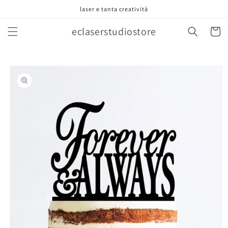
Vai
laser e tanta creatività
direttamente
ai contenuti
eclaserstudiostore
Carrell
Passa alle
informazioni
sul prodotto