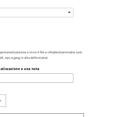
la personalizzazione o invia il file a info@eclaserstudio.com
pdf, .eps o jpeg in alta definizione)
nalizzazione o una nota
Aumenta
quantità
per