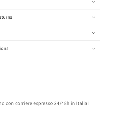
eturns
ions
no con corriere espresso 24/48h in Italia!