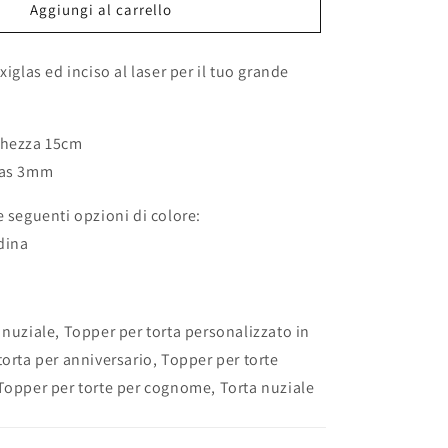
cake
Aggiungi al carrello
topper
ato
personalizzato
xiglas ed inciso al laser per il tuo grande
love
in
plexiglas
sagomato
ghezza 15cm
tagliato
las 3mm
laser
e seguenti opzioni di colore:
dina
!
 nuziale, Topper per torta personalizzato in
torta per anniversario, Topper per torte
Topper per torte per cognome, Torta nuziale