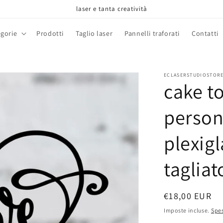
laser e tanta creatività
gorie
Prodotti
Taglio laser
Pannelli traforati
Contatti
ECLASERSTUDIOSTOR
cake t
person
plexig
tagliat
Prezzo
€18,00 EUR
di
Imposte incluse.
Spes
listino