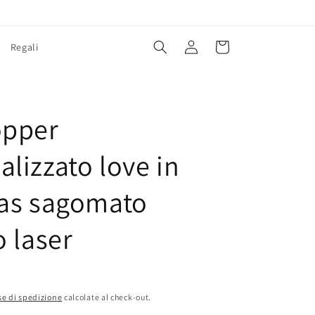
Accedi
Carrello
Regali
E
opper
alizzato love in
las sagomato
o laser
e di spedizione
calcolate al check-out.