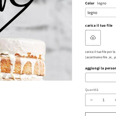
Color
legno
carica il tuo file
carica il tuo file per 
(accettiamo file .ai, .
aggiungi la perso
Quantità
Diminuisci
quantità
per