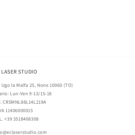
 LASER STUDIO
a Ugo la Malfa 25, None 10060 (TO)
ario: Lun-Ven 9-13/15-18
F. CRSMNL88L14L219A
IVA 11406000015
L. +39 3518408308
fo@eclaserstudio.com