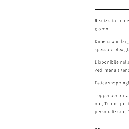
cake
topper
personalizz
Realizzato in ple
love
in
giorno
plexiglas
sagomato
Dimensioni: lar
tagliato
spessore plexig
laser
Disponibile nell
vedi menu a ten
Felice shopping
Topper per torta
oro, Topper per 
personalizzate, 