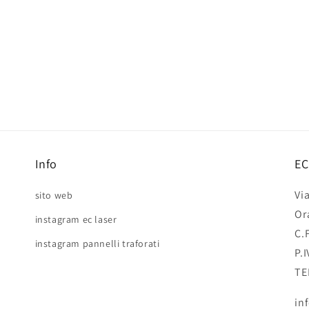
Info
EC
Vi
sito web
Or
instagram ec laser
C.
instagram pannelli traforati
P.
TE
in