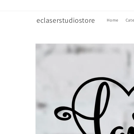
Vai
direttamente
ai contenuti
eclaserstudiostore
Home
Cate
Passa alle
informazioni
sul prodotto