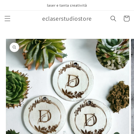
Vai
laser e tanta creatività
direttamente
ai contenuti
eclaserstudiostore
Carrell
Passa alle
informazioni
sul prodotto