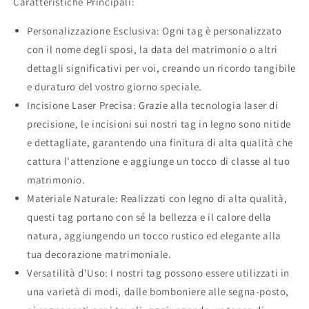
Caratteristiche Principali:
con
con
incisione
incisione
Personalizzazione Esclusiva: Ogni tag è personalizzato
laser
laser
con il nome degli sposi, la data del matrimonio o altri
senza
senza
cordino
cordino
dettagli significativi per voi, creando un ricordo tangibile
e duraturo del vostro giorno speciale.
Incisione Laser Precisa: Grazie alla tecnologia laser di
precisione, le incisioni sui nostri tag in legno sono nitide
e dettagliate, garantendo una finitura di alta qualità che
cattura l'attenzione e aggiunge un tocco di classe al tuo
matrimonio.
Materiale Naturale: Realizzati con legno di alta qualità,
questi tag portano con sé la bellezza e il calore della
natura, aggiungendo un tocco rustico ed elegante alla
tua decorazione matrimoniale.
Versatilità d'Uso: I nostri tag possono essere utilizzati in
una varietà di modi, dalle bomboniere alle segna-posto,