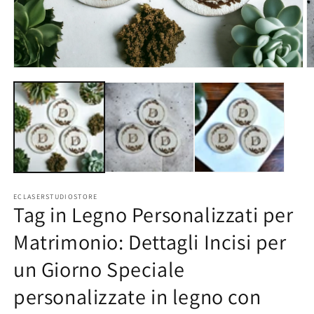
Apri
Ap
contenuti
co
multimediali
mu
1
2
in
in
finestra
fi
modale
m
ECLASERSTUDIOSTORE
Tag in Legno Personalizzati per
Matrimonio: Dettagli Incisi per
un Giorno Speciale
personalizzate in legno con