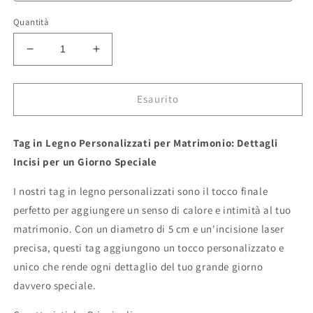
Quantità
Diminuisci
Aumenta
quantità
quantità
per
per
Tag
Tag
Esaurito
in
in
Legno
Legno
Tag in Legno Personalizzati per Matrimonio: Dettagli
Personalizzati
Personalizzati
per
per
Incisi per un Giorno Speciale
Matrimonio:
Matrimonio:
Dettagli
Dettagli
I nostri tag in legno personalizzati sono il tocco finale
Incisi
Incisi
perfetto per aggiungere un senso di calore e intimità al tuo
per
per
matrimonio. Con un diametro di 5 cm e un'incisione laser
un
un
Giorno
Giorno
precisa, questi tag aggiungono un tocco personalizzato e
Speciale
Speciale
unico che rende ogni dettaglio del tuo grande giorno
personalizzate
personalizzate
davvero speciale.
in
in
legno
legno