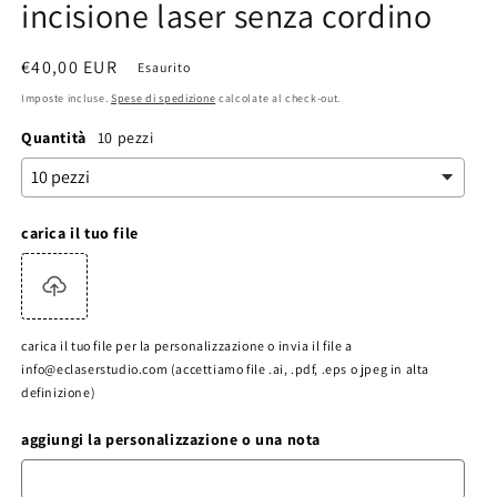
incisione laser senza cordino
Prezzo
€40,00 EUR
Esaurito
di
Imposte incluse.
Spese di spedizione
calcolate al check-out.
listino
Quantità
10 pezzi
carica il tuo file
carica il tuo file per la personalizzazione o invia il file a
info@eclaserstudio.com (accettiamo file .ai, .pdf, .eps o jpeg in alta
definizione)
aggiungi la personalizzazione o una nota