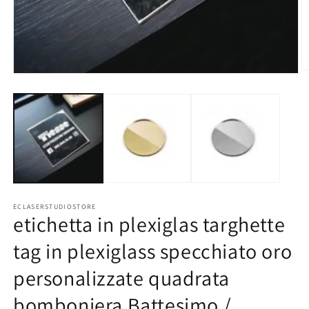
Ap
Apri
co
contenuti
mu
multimediali
2
1
in
in
fi
finestra
m
modale
ECLASERSTUDIOSTORE
etichetta in plexiglas targhette
tag in plexiglass specchiato oro
personalizzate quadrata
bomboniera Battesimo /