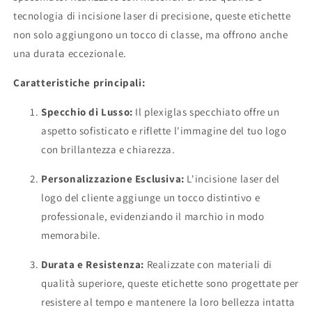
oro
oro
tecnologia di incisione laser di precisione, queste etichette
personalizzate
personalizzate
quadrata
quadrata
non solo aggiungono un tocco di classe, ma offrono anche
bomboniera
bomboniera
una durata eccezionale.
Battesimo
Battesimo
/
/
Caratteristiche principali:
Matrimonio
Matrimonio
/
/
Specchio di Lusso:
Il plexiglas specchiato offre un
Nozze
Nozze
aspetto sofisticato e riflette l'immagine del tuo logo
/
/
Comunione
con brillantezza e chiarezza.
Comunione
/
/
attività
Personalizzazione Esclusiva:
attività
L'incisione laser del
logo del cliente aggiunge un tocco distintivo e
professionale, evidenziando il marchio in modo
memorabile.
Durata e Resistenza:
Realizzate con materiali di
qualità superiore, queste etichette sono progettate per
resistere al tempo e mantenere la loro bellezza intatta