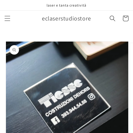
Vai
laser e tanta creatività
direttamente
ai contenuti
eclaserstudiostore
Carrell
Passa alle
informazioni
sul prodotto