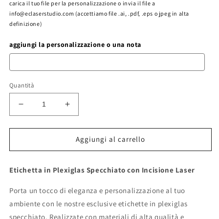
carica il tuo file per la personalizzazione o invia il file a
info@eclaserstudio.com (accettiamo file .ai, .pdf, .eps o jpeg in alta
definizione)
aggiungi la personalizzazione o una nota
Quantità
Diminuisci
Aumenta
quantità
quantità
per
per
etichetta
etichetta
Aggiungi al carrello
in
in
plexiglas
plexiglas
Etichetta in Plexiglas Specchiato con Incisione Laser
targhette
targhette
tag
tag
Porta un tocco di eleganza e personalizzazione al tuo
in
in
plexiglass
plexiglass
ambiente con le nostre esclusive etichette in plexiglas
specchiato
specchiato
specchiato. Realizzate con materiali di alta qualità e