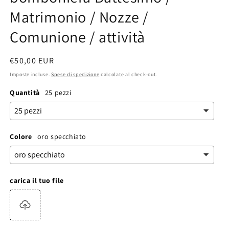
Matrimonio / Nozze /
Comunione / attività
Prezzo
€50,00 EUR
di
Imposte incluse.
Spese di spedizione
calcolate al check-out.
listino
Quantità
25 pezzi
Colore
oro specchiato
carica il tuo file