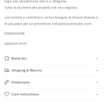
logo non sbiadiscano mai o si sfregano.
oro,
oro,
Tutte le etichette dei prodotti nel mio negozio:
argento.
argento.
non esitate a contattarci se hai bisogno di misure diverse o
di più pezzi per un preventivo iinfo@eclaserstudio.com
DIMENSIONE
spessore 2mm
Materials
Shipping & Returns
Dimensions
Care Instructions