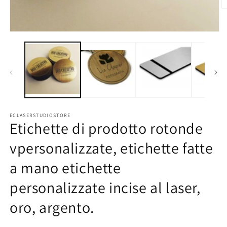
Ap
co
mu
2
Apri
in
contenuti
fi
multimediali
m
1
in
finestra
modale
ECLASERSTUDIOSTORE
Etichette di prodotto rotonde
vpersonalizzate, etichette fatte
a mano etichette
personalizzate incise al laser,
oro, argento.