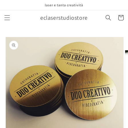
Vai
laser e tanta creatività
direttamente
ai contenuti
eclaserstudiostore
Carrell
Passa alle
informazioni
sul prodotto