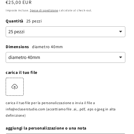
Prezzo
€25,00 EUR
di
Imposte incluse.
Spese di spedizione
calcolate al check-out.
listino
Quantità
25 pezzi
Dimensions
diametro 40mm
carica il tuo file
carica il tuo file per la personalizzazione o invia il file a
info@eclaserstudio.com (accettiamo file .ai, .pdf, .eps o jpeg in alta
definizione)
aggiungi la personalizzazione o una nota