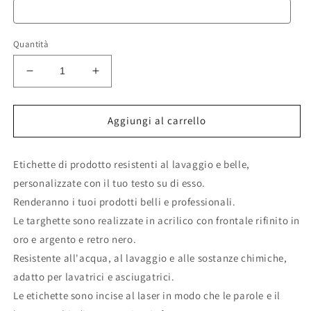
Quantità
Diminuisci
Aumenta
quantità
quantità
per
per
Etichette
Etichette
Aggiungi al carrello
di
di
prodotto
prodotto
Etichette di prodotto resistenti al lavaggio e belle,
rotonde
rotonde
vpersonalizzate,
vpersonalizzate,
personalizzate con il tuo testo su di esso.
etichette
etichette
Renderanno i tuoi prodotti belli e professionali.
fatte
fatte
Le targhette sono realizzate in acrilico con frontale rifinito in
a
a
mano
mano
oro e argento e retro nero.
etichette
etichette
Resistente all'acqua, al lavaggio e alle sostanze chimiche,
personalizzate
personalizzate
adatto per lavatrici e asciugatrici.
incise
incise
Le etichette sono incise al laser in modo che le parole e il
al
al
laser,
laser,