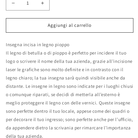
Diminuisci
Aumenta
quantità
quantità
per
per
Insegna
Insegna
Aggiungi al carrello
in
in
legno
legno
Insegna incisa in legno pioppo
personalizzato
personalizzato
/
/
Il legno di betulla o di pioppo è perfetto per incidere il tuo
Logo
Logo
logo o scrivere il nome della tua azienda, grazie all’incisione
aziendale
aziendale
laser le grafiche sono molto definite e in contrasto con il
/
/
Display
Display
legno chiaro; la tua insegna sarà quindi visibile anche da
market
market
distante. Le insegne in legno sono indicate per i luoghi chiusi
stall/
stall/
o comunque riparati, se decidi di metterla all’esterno è
Display
Display
meglio proteggere il legno con delle vernici. Queste insegne
logo/
logo/
targa
targa
sono perfette dentro il tuo locale, appese come dei quadri o
in
in
per decorare il tuo ingresso; sono perfette anche per l’ufficio,
legno
legno
da appendere dietro la scrivania per rimarcare l’importanza
incisa
incisa
/
/
della tua azienda.