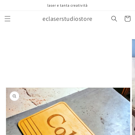
Vai
laser e tanta creatività
direttamente
ai contenuti
eclaserstudiostore
Carrell
Passa alle
informazioni
sul prodotto