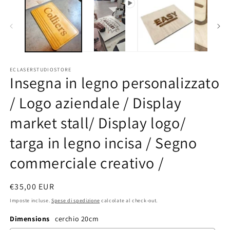
mu
2
in
fi
m
ECLASERSTUDIOSTORE
Insegna in legno personalizzato
/ Logo aziendale / Display
market stall/ Display logo/
targa in legno incisa / Segno
commerciale creativo /
Prezzo
€35,00 EUR
di
Imposte incluse.
Spese di spedizione
calcolate al check-out.
listino
Dimensions
cerchio 20cm