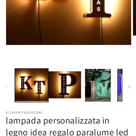
Ap
co
mu
Apri
2
contenuti
in
multimediali
fi
1
m
in
finestra
modale
ECLASERSTUDIOSTORE
lampada personalizzata in
legno idea regalo paralume led