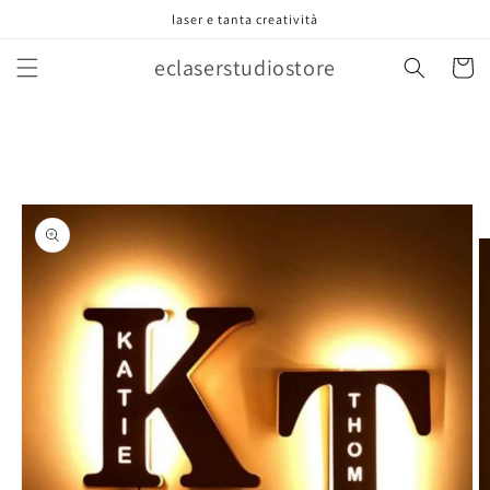
Vai
laser e tanta creatività
direttamente
ai contenuti
eclaserstudiostore
Carrell
Passa alle
informazioni
sul prodotto