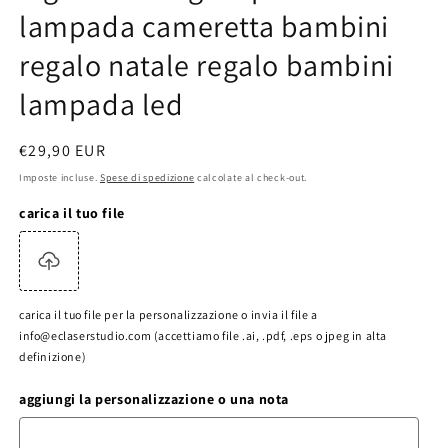
lampada cameretta bambini
regalo natale regalo bambini
lampada led
Prezzo
€29,90 EUR
di
Imposte incluse.
Spese di spedizione
calcolate al check-out.
listino
carica il tuo file
carica il tuo file per la personalizzazione o invia il file a
info@eclaserstudio.com (accettiamo file .ai, .pdf, .eps o jpeg in alta
definizione)
aggiungi la personalizzazione o una nota