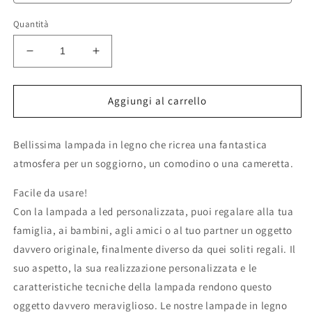
Quantità
Diminuisci
Aumenta
quantità
quantità
per
per
lampada
lampada
Aggiungi al carrello
personalizzata
personalizzata
in
in
Bellissima lampada in legno che ricrea una fantastica
legno
legno
idea
idea
atmosfera per un soggiorno, un comodino o una cameretta.
regalo
regalo
paralume
paralume
Facile da usare!
led
led
Con la lampada a led personalizzata, puoi regalare alla tua
lampada
lampada
famiglia, ai bambini, agli amici o al tuo partner un oggetto
cameretta
cameretta
bambini
bambini
davvero originale, finalmente diverso da quei soliti regali. Il
regalo
regalo
suo aspetto, la sua realizzazione personalizzata e le
natale
natale
caratteristiche tecniche della lampada rendono questo
regalo
regalo
oggetto davvero meraviglioso. Le nostre lampade in legno
bambini
bambini