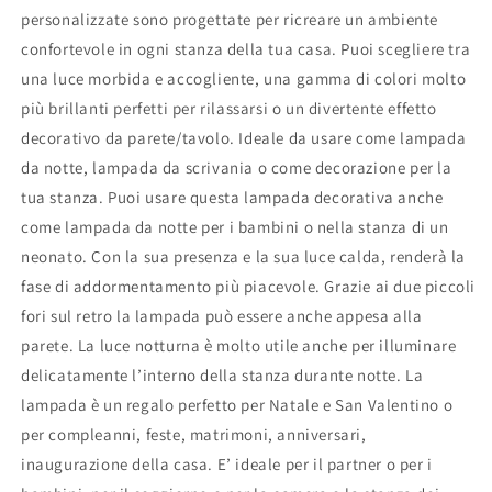
lampada
lampada
personalizzate sono progettate per ricreare un ambiente
led
led
confortevole in ogni stanza della tua casa. Puoi scegliere tra
una luce morbida e accogliente, una gamma di colori molto
più brillanti perfetti per rilassarsi o un divertente effetto
decorativo da parete/tavolo. Ideale da usare come lampada
da notte, lampada da scrivania o come decorazione per la
tua stanza. Puoi usare questa lampada decorativa anche
come lampada da notte per i bambini o nella stanza di un
neonato. Con la sua presenza e la sua luce calda, renderà la
fase di addormentamento più piacevole. Grazie ai due piccoli
fori sul retro la lampada può essere anche appesa alla
parete. La luce notturna è molto utile anche per illuminare
delicatamente l’interno della stanza durante notte. La
lampada è un regalo perfetto per Natale e San Valentino o
per compleanni, feste, matrimoni, anniversari,
inaugurazione della casa. E’ ideale per il partner o per i