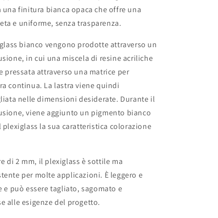
indicazioni
a una finitura bianca opaca che offre una
oggetti
eta e uniforme, senza trasparenza.
ti
personalizzati
xiglass bianco vengono prodotte attraverso un
sione, in cui una miscela di resine acriliche
 e pressata attraverso una matrice per
ra continua. La lastra viene quindi
gliata nelle dimensioni desiderate. Durante il
rusione, viene aggiunto un pigmento bianco
 plexiglass la sua caratteristica colorazione
 di 2 mm, il plexiglass è sottile ma
tente per molte applicazioni. È leggero e
re e può essere tagliato, sagomato e
e alle esigenze del progetto.