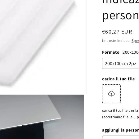
person
Prezzo
€60,27 EUR
di
Imposte incluse.
Spes
listino
Formato
200x100
carica il tuo file
carica il tuo file per 
(accettiamo file .ai, .
aggiungi la perso