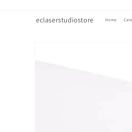
Vai
direttamente
ai contenuti
eclaserstudiostore
Home
Cate
Passa alle
informazioni
sul prodotto