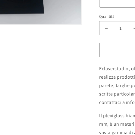
Quantità
Diminuisci
enuti
imediali
quantità
per
Lastra
tra
le
in
plexiglass
Eclaserstudio, o
bianco
coprente
realizza prodotti
spessore
parete, targhe p
2mm
scritte particola
plexiglass
per
contattaci a inf
interior
design
Il plexiglass bi
targhe
mm, è un material
insegne
coperture
vasta gamma di a