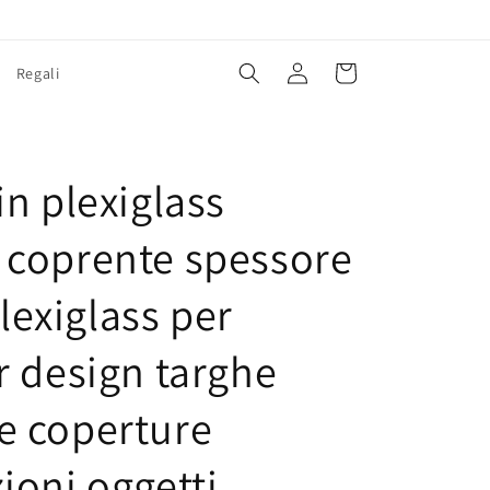
Accedi
Carrello
Regali
E
in plexiglass
 coprente spessore
exiglass per
r design targhe
e coperture
ioni oggetti