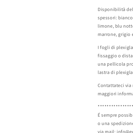
Disponibilità del
spessori: bianco,
limone, blu notte
marrone, grigio 
I fogli di plexig
fissaggio o dista
una pellicola pr
lastra di plexigla
Contattateci via
maggiori inform
***************
É sempre possibi
o una spedizione
via mail: info@