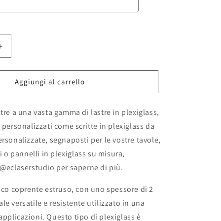
Aumenta
quantità
per
Lastra
Aggiungi al carrello
in
plexiglass
ltre a una vasta gamma di lastre in plexiglass,
bianco
coprente
 personalizzati come scritte in plexiglass da
spessore
ersonalizzate, segnaposti per le vostre tavole,
2mm
ri o pannelli in plexiglass su misura,
plexiglass
per
o@eclaserstudio per saperne di più.
interior
design
anco coprente estruso, con uno spessore di 2
targhe
e versatile e resistente utilizzato in una
insegne
coperture
pplicazioni. Questo tipo di plexiglass è