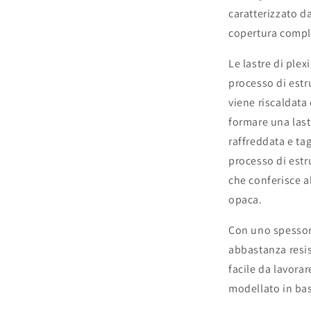
indicazioni
caratterizzato d
oggetti
copertura compl
personalizza
Le lastre di ple
processo di estru
viene riscaldata
formare una last
raffreddata e ta
processo di est
che conferisce al
opaca.
Con uno spessore
abbastanza resis
facile da lavora
modellato in bas