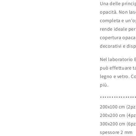
Una delle princip
opacità. Non las
completa e un'op
rende ideale per
copertura opaca,
decorativi e disp
Nel laboratorio E
può effettuare ta
legno e vetro. C
più.
***************
200x100 cm (2pz
200x200 cm (4p
300x200 cm (6p
spessore 2 mm