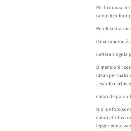
bianco
Per la nuova arr
o
nero
fantastico fuori
specchiato
rettangolare
Rendi la tua casa
oro
o
Il matrimonio è u
argento
/
Lettera singola 
Matrimonio
/
Dimensioni : sce
Nozze
Ideali per matri
, evento esclusiv
colori disponibi
N.B. Le foto sono
colori effettivi 
leggermente vari