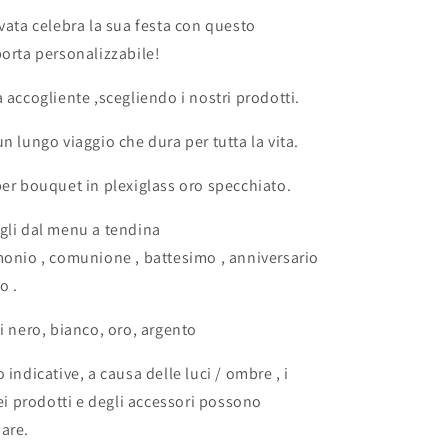
bianco
ivata celebra la sua festa con questo
o
nero
porta personalizzabile!
specchiato
rettangolare
 accogliente ,scegliendo i nostri prodotti.
oro
o
n lungo viaggio che dura per tutta la vita.
argento
/
per bouquet in plexiglass oro specchiato.
Matrimonio
/
gli dal menu a tendina
Nozze
monio , comunione , battesimo , anniversario
o .
li nero, bianco, oro, argento
 indicative, a causa delle luci / ombre , i
dei prodotti e degli accessori possono
are.