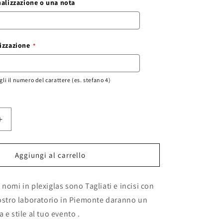
nalizzazione o una nota
izzazione
egli il numero del carattere (es. stefano 4)
Aumenta
quantità
per
lettera
Aggiungi al carrello
in
plexiglass,
 nomi in plexiglas sono Tagliati e incisi con
iniziali
nome
nostro laboratorio in Piemonte daranno un
cognome
 e stile al tuo evento .
plexiglass