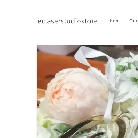
Vai
direttamente
ai contenuti
eclaserstudiostore
Home
Cate
Passa alle
informazioni
sul prodotto