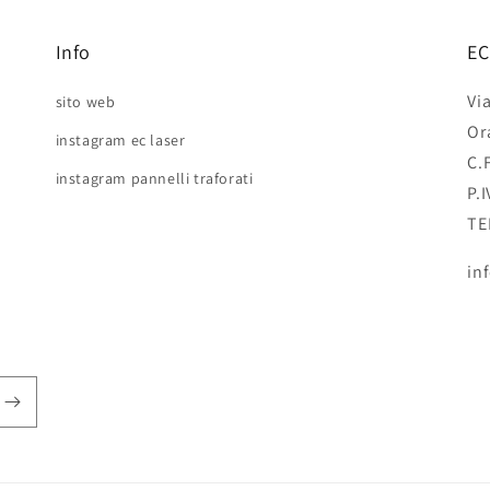
Info
EC
Vi
sito web
Or
instagram ec laser
C.
instagram pannelli traforati
P.
TE
in