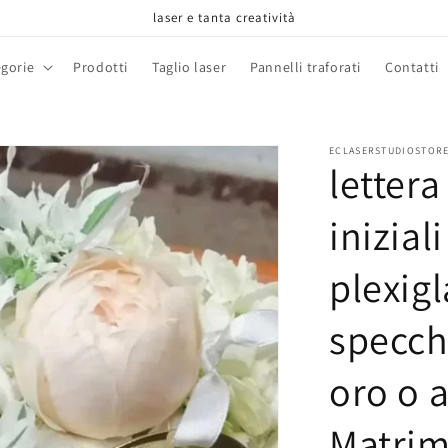
laser e tanta creatività
gorie
Prodotti
Taglio laser
Pannelli traforati
Contatti
ECLASERSTUDIOSTOR
lettera
inizia
plexig
specch
oro o 
Matrim