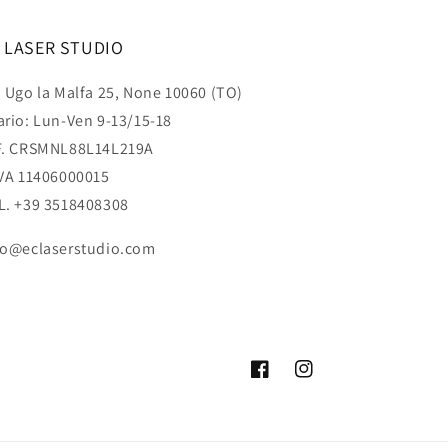
 LASER STUDIO
a Ugo la Malfa 25, None 10060 (TO)
ario: Lun-Ven 9-13/15-18
F. CRSMNL88L14L219A
IVA 11406000015
L. +39 3518408308
fo@eclaserstudio.com
Facebook
Instagram