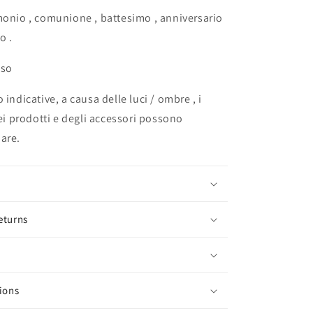
monio , comunione , battesimo , anniversario
o .
uso
 indicative, a causa delle luci / ombre , i
dei prodotti e degli accessori possono
are.
eturns
ions