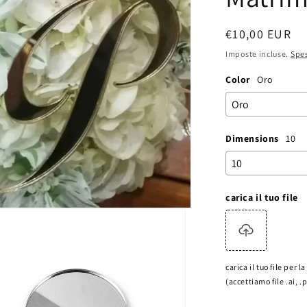
Prezzo
€10,00 EUR
di
Imposte incluse.
Spes
listino
Color
Oro
Dimensions
10
carica il tuo file
carica il tuo file per 
(accettiamo file .ai, .