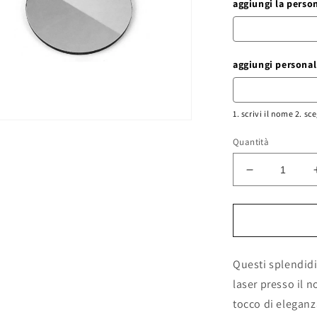
aggiungi la perso
aggiungi personal
1. scrivi il nome 2. sc
enuti
Quantità
imediali
Diminuisci
tra
quantità
le
per
lettera
in
plexiglass,
Questi splendidi
iniziali
nome
laser presso il 
cognome
tocco di eleganza
plexiglass