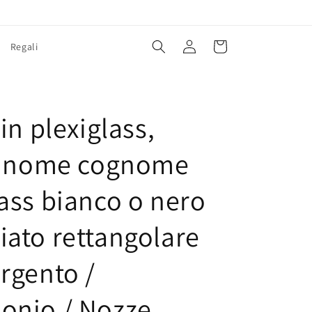
Accedi
Carrello
Regali
E
 in plexiglass,
li nome cognome
lass bianco o nero
iato rettangolare
argento /
onio / Nozze