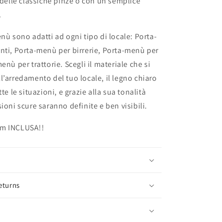
o delle classiche pinze o con un semplice
.
enù sono adatti ad ogni tipo di locale: Porta-
nti, Porta-menù per birrerie, Porta-menù per
enù per trattorie. Scegli il materiale che si
l’arredamento del tuo locale, il legno chiaro
tte le situazioni, e grazie alla sua tonalità
ioni scure saranno definite e ben visibili.
cm INCLUSA!!
eturns