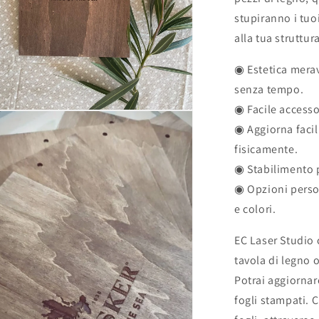
stupiranno i tuo
alla tua struttura
◉ Estetica merav
senza tempo.
◉ Facile accesso
enuti
◉ Aggiorna faci
imediali
fisicamente.
◉ Stabilimento p
tra
le
◉ Opzioni person
e colori.
EC Laser Studio 
tavola di legno 
Potrai aggiorna
fogli stampati. C