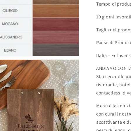
Tempo di produ
10 giorni lavorat
Taglia del prodo
Paese di Produz
Italia – Ec laser 
enuti
imediali
ANDIAMO CONTA
Stai cercando un
tra
ristorante, hotel
le
contactless, div
Menu è la soluz
con cura il nost
accattivante e du
pezzi di legno, 