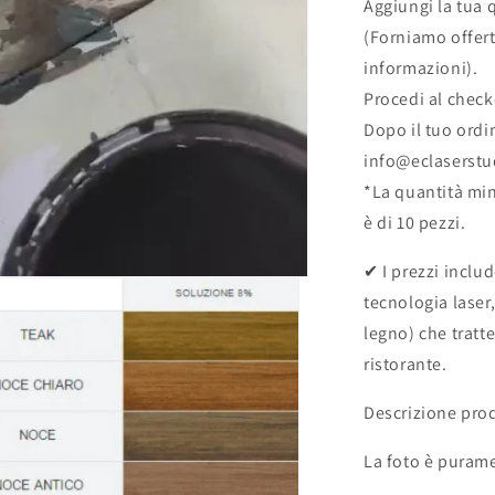
Aggiungi la tua 
(Forniamo offert
informazioni).
Procedi al check
Dopo il tuo ordin
info@eclaserst
*La quantità mi
è di 10 pezzi.
✔ I prezzi includ
tecnologia laser,
legno) che tratt
ristorante.
Descrizione pro
La foto è purame