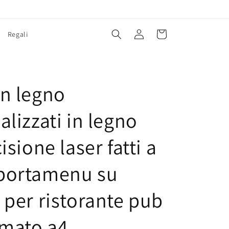
Accedi
Carrello
Regali
E
n legno
lizzati in legno
isione laser fatti a
portamenu su
 per ristorante pub
rmato a4