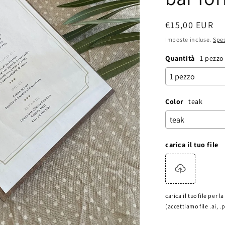
Prezzo
€15,00 EUR
di
Imposte incluse.
Spes
listino
Quantità
1 pezzo
Color
teak
carica il tuo file
carica il tuo file per 
(accettiamo file .ai, .