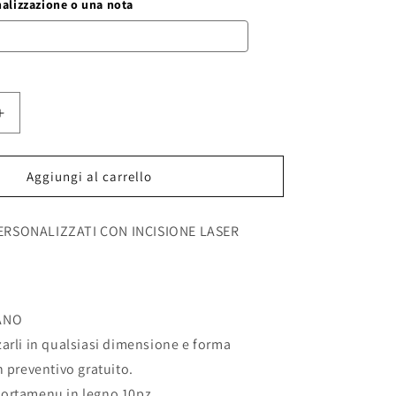
nalizzazione o una nota
Aumenta
quantità
per
menu
Aggiungi al carrello
in
legno
RSONALIZZATI CON INCISIONE LASER
ti
personalizzati
in
legno
con
incisione
ANO
laser
fatti
arli in qualsiasi dimensione e forma
a
n preventivo gratuito.
mano
ortamenu in legno 10pz