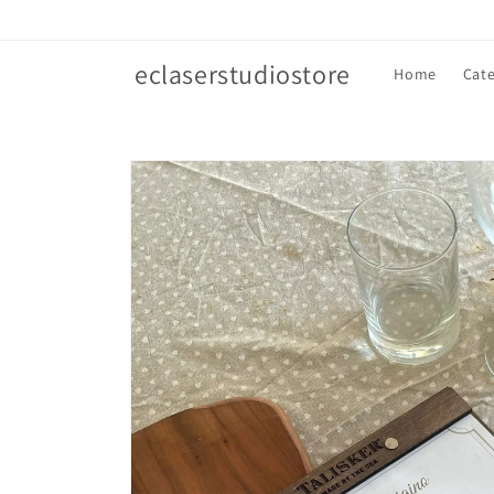
Vai
direttamente
ai contenuti
eclaserstudiostore
Home
Cate
Passa alle
informazioni
sul prodotto