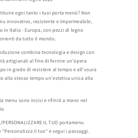
portamenu
su
stituire ogni tanto i tuoi porta menù? Non
misura
per
nu innovativo, resistente e impermeabile,
ristorante
 in Italia - Europa, con pezzi di legno
pub
enienti da tutto il mondo.
bar
formato
produzione combina tecnologia e design con
a4
tà artigianali al fine di fornire un'opera
po in grado di resistere al tempo e all'usura
do allo stesso tempo un'estetica unica alla
rta menu sono incisi e rifiniti a mano nel
io
/PERSONALIZZARE IL TUO portamenu
 "Personalizza il tuo" e segui i passaggi.