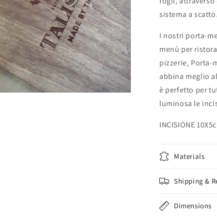
fogli, attravers
sistema a scatto
I nostri porta-m
menù per ristora
pizzerie, Porta-m
abbina meglio al
è perfetto per tu
luminosa le incis
enuti
imediali
INCISIONE 10X5
tra
le
Materials
Shipping & R
Dimensions