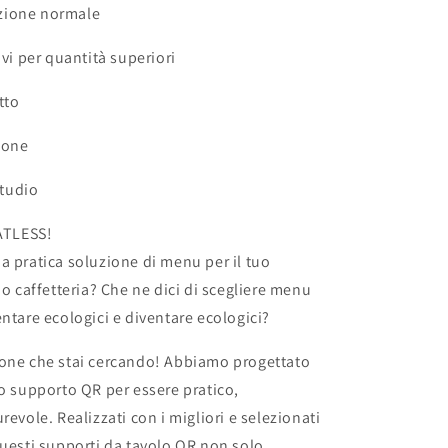
zione normale
ivi per quantità superiori
tto
ione
studio
TLESS!
a pratica soluzione di menu per il tuo
 o caffetteria? Che ne dici di scegliere menu
entare ecologici e diventare ecologici?
ione che stai cercando! Abbiamo progettato
ro supporto QR per essere pratico,
revole. Realizzati con i migliori e selezionati
questi supporti da tavolo QR non solo