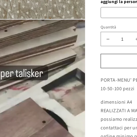
aggiungi la perso
Quantità
Diminuisci
quantità
per
menu
in
legno
PORTA-MENU' PE
personalizza
in
10-50-100 pezzi
legno
con
dimensioni A4
incisione
REALIZZATI A M
laser
fatti
possiamo realizz
a
contattaci per u
mano
ordine minimo p