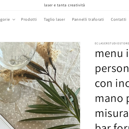
laser e tanta creatività
gorie
Prodotti
Taglio laser
Pannelli traforati
Contatti
ECLASERSTUDIOSTOR
menu i
persona
con inc
mano 
misura
bar fo