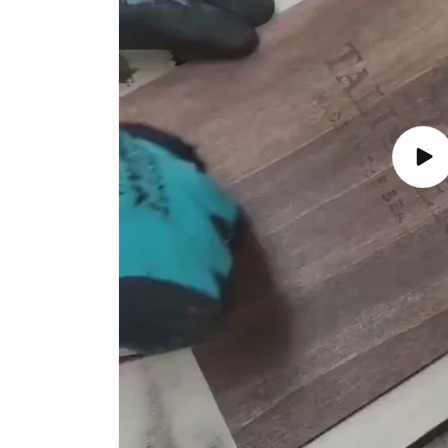
Ripr
vide