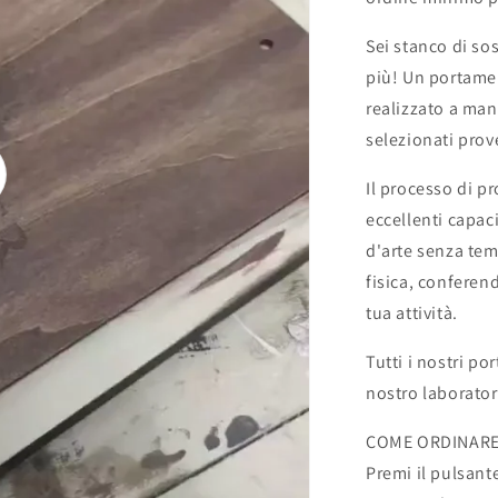
portamenu
su
Sei stanco di so
misura
per
più! Un portame
ristorante
realizzato a mano
pub
selezionati prov
bar
formato
oduci
Il processo di 
a4
o
eccellenti capaci
d'arte senza tem
fisica, conferen
tua attività.
Tutti i nostri po
nostro laborator
COME ORDINARE
Premi il pulsante