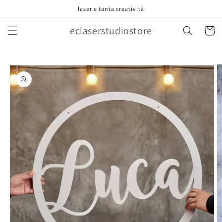
Vai
laser e tanta creatività
direttamente
ai contenuti
eclaserstudiostore
Carrell
Passa alle
informazioni
sul prodotto