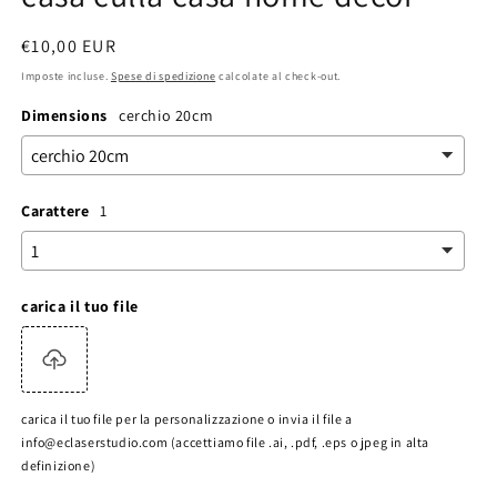
Prezzo
€10,00 EUR
di
Imposte incluse.
Spese di spedizione
calcolate al check-out.
listino
Dimensions
cerchio 20cm
Carattere
1
carica il tuo file
carica il tuo file per la personalizzazione o invia il file a
info@eclaserstudio.com (accettiamo file .ai, .pdf, .eps o jpeg in alta
definizione)