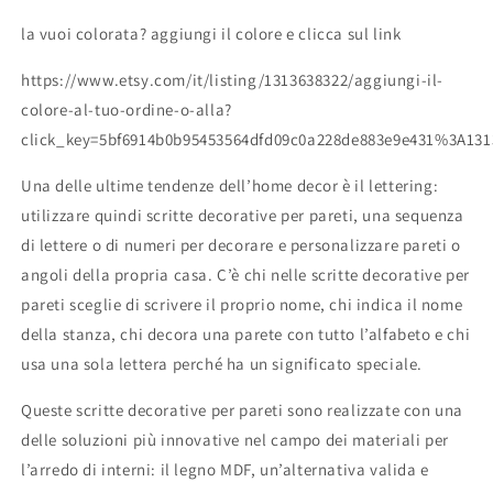
mdf
mdf
la vuoi colorata? aggiungi il colore e clicca sul link
non
non
verniciato
verniciato
https://www.etsy.com/it/listing/1313638322/aggiungi-il-
cerchio
cerchio
colore-al-tuo-ordine-o-alla?
tonda
tonda
personalizzata
personalizzata
click_key=5bf6914b0b95453564dfd09c0a228de883e9e431%3A13
decorazione
decorazione
casa
casa
Una delle ultime tendenze dell’home decor è il lettering:
culla
culla
utilizzare quindi scritte decorative per pareti, una sequenza
casa
casa
di lettere o di numeri per decorare e personalizzare pareti o
home
home
angoli della propria casa. C’è chi nelle scritte decorative per
decor
decor
pareti sceglie di scrivere il proprio nome, chi indica il nome
della stanza, chi decora una parete con tutto l’alfabeto e chi
usa una sola lettera perché ha un significato speciale.
Queste scritte decorative per pareti sono realizzate con una
delle soluzioni più innovative nel campo dei materiali per
l’arredo di interni: il legno MDF, un’alternativa valida e