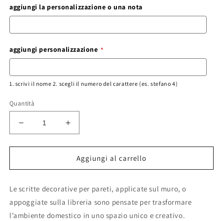
aggiungi la personalizzazione o una nota
aggiungi personalizzazione
1. scrivi il nome 2. scegli il numero del carattere (es. stefano 4)
Quantità
Diminuisci
Aumenta
quantità
quantità
per
per
nome
nome
Aggiungi al carrello
personalizzato
personalizzato
cerchio
cerchio
Le scritte decorative per pareti, applicate sul muro, o
scritta
scritta
nome
nome
appoggiate sulla libreria sono pensate per trasformare
bambino
bambino
l’ambiente domestico in uno spazio unico e creativo.
in
in