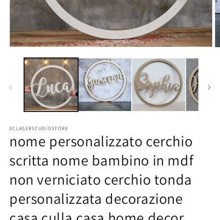
Apri
Ap
contenuti
co
multimediali
mu
1
2
in
in
finestra
fi
modale
m
ECLASERSTUDIOSTORE
nome personalizzato cerchio
scritta nome bambino in mdf
non verniciato cerchio tonda
personalizzata decorazione
casa culla casa home decor