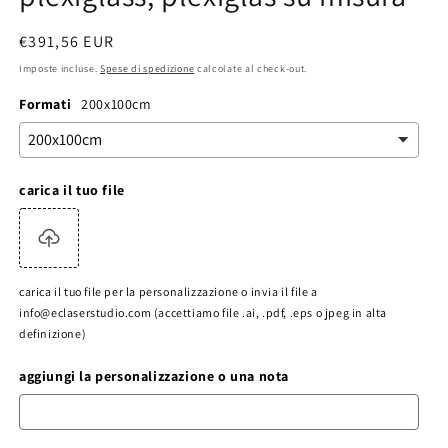
Prezzo
€391,56 EUR
di
Imposte incluse.
Spese di spedizione
calcolate al check-out.
listino
Formati
200x100cm
carica il tuo file
carica il tuo file per la personalizzazione o invia il file a
info@eclaserstudio.com (accettiamo file .ai, .pdf, .eps o jpeg in alta
definizione)
aggiungi la personalizzazione o una nota