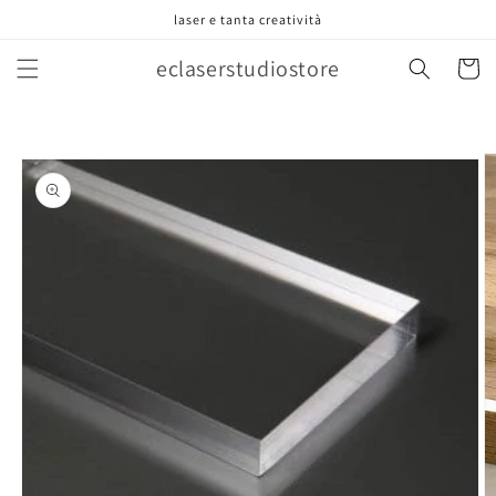
Vai
laser e tanta creatività
direttamente
ai contenuti
eclaserstudiostore
Carrell
Passa alle
informazioni
sul prodotto