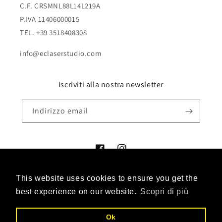
C.F. CRSMNL88L14L219A
P.IVA 11406000015
TEL. +39 3518408308
info@eclaserstudio.com
Iscriviti alla nostra newsletter
Indirizzo email
Facebook
Instagram
This website uses cookies to ensure you get the
This website uses cookies to ensure you get the
Metodi
best experience on our website.
best experience on our website.
Scopri di più
Scopri di più
di
pagamento
Ok
Ok