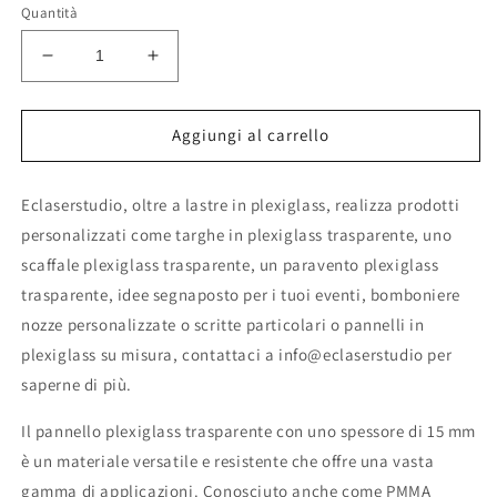
Quantità
Diminuisci
Aumenta
quantità
quantità
per
per
Pannelli
Pannelli
Aggiungi al carrello
plexiglass
plexiglass
trasparente
trasparente
Eclaserstudio, oltre a lastre in plexiglass, realizza prodotti
15
15
mm
mm
personalizzati come targhe in plexiglass trasparente, uno
-
-
scaffale plexiglass trasparente, un paravento plexiglass
targhe
targhe
trasparente, idee segnaposto per i tuoi eventi, bomboniere
personalizzate
personalizzate
scaffale
scaffale
nozze personalizzate o scritte particolari o pannelli in
tavolo
tavolo
plexiglass su misura, contattaci a info@eclaserstudio per
paravento
paravento
saperne di più.
plexiglass,
plexiglass,
plexiglas
plexiglas
Il pannello plexiglass trasparente con uno spessore di 15 mm
su
su
è un materiale versatile e resistente che offre una vasta
misura
misura
gamma di applicazioni. Conosciuto anche come PMMA