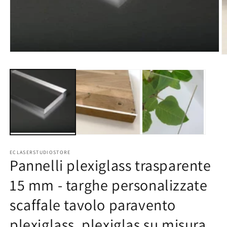
Apri
Ap
contenuti
co
multimediali
mu
1
2
in
in
finestra
fi
modale
m
ECLASERSTUDIOSTORE
Pannelli plexiglass trasparente
15 mm - targhe personalizzate
scaffale tavolo paravento
plexiglass, plexiglas su misura