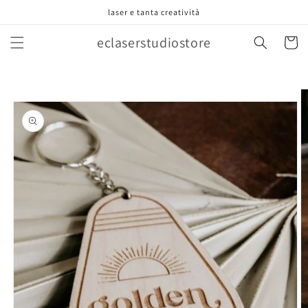
Vai
laser e tanta creatività
direttamente
ai contenuti
eclaserstudiostore
Carrell
Passa alle
informazioni
sul prodotto