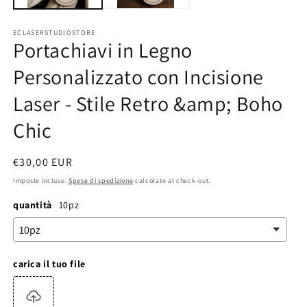
ECLASERSTUDIOSTORE
Portachiavi in Legno
Personalizzato con Incisione
Laser - Stile Retro &amp; Boho
Chic
Prezzo
€30,00 EUR
di
Imposte incluse.
Spese di spedizione
calcolate al check-out.
listino
quantità
10pz
carica il tuo file