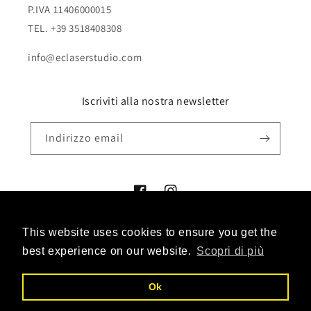
P.IVA 11406000015
TEL. +39 3518408308
info@eclaserstudio.com
Iscriviti alla nostra newsletter
Indirizzo email
Facebook
Instagram
This website uses cookies to ensure you get the
This website uses cookies to ensure you get the
Metodi
best experience on our website.
best experience on our website.
Scopri di più
Scopri di più
di
pagamento
Ok
Ok
© 2026,
eclaserstudiostore
Powered by Shopify