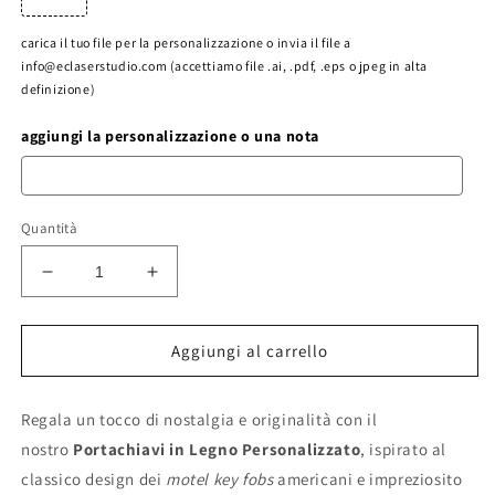
carica il tuo file per la personalizzazione o invia il file a
info@eclaserstudio.com (accettiamo file .ai, .pdf, .eps o jpeg in alta
definizione)
aggiungi la personalizzazione o una nota
Quantità
Diminuisci
Aumenta
quantità
quantità
per
per
Portachiavi
Portachiavi
Aggiungi al carrello
in
in
Legno
Legno
Regala un tocco di nostalgia e originalità con il
Personalizzato
Personalizzato
con
con
nostro
Portachiavi in Legno Personalizzato
, ispirato al
Incisione
Incisione
classico design dei
motel key fobs
americani e impreziosito
Laser
Laser