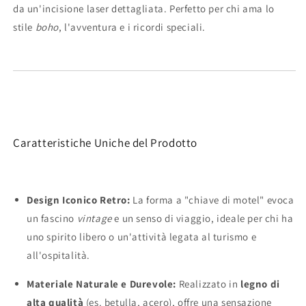
da un'incisione laser dettagliata. Perfetto per chi ama lo
-
-
Stile
Stile
stile
boho
, l'avventura e i ricordi speciali.
Retro
Retro
&amp;
&amp;
Boho
Boho
Chic
Chic
Caratteristiche Uniche del Prodotto
Design Iconico Retro:
La forma a "chiave di motel" evoca
un fascino
vintage
e un senso di viaggio, ideale per chi ha
uno spirito libero o un'attività legata al turismo e
all'ospitalità.
Materiale Naturale e Durevole:
Realizzato in
legno di
alta qualità
(es. betulla, acero), offre una sensazione