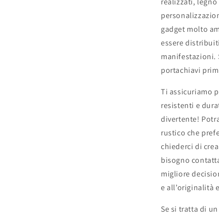
realizzati, legno
personalizzazion
gadget molto ama
essere distribui
manifestazioni. S
portachiavi prim
Ti assicuriamo p
resistenti e dura
divertente! Potra
rustico che prefe
chiederci di cre
bisogno contatta
migliore decisio
e all’originalità
Se si tratta di u