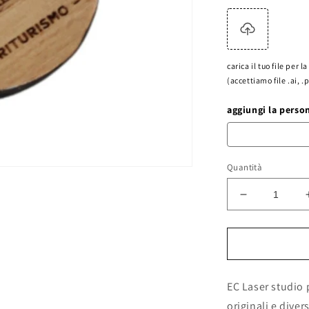
carica il tuo file per 
(accettiamo file .ai, .
aggiungi la perso
Quantità
Diminuisci
quantità
per
PORTACHI
LEGNO
RUSTICO
EC Laser studio 
originali e diver