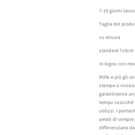
7-10 giorni lavor
Taglia del prodo
su misura
standard 7x5cm
in legno con mo
Mille e più gli u
stampe o incision
garantiranno un
tempo cosicché i
utilizzi. I porta
amati di sempre e
differenziano dag