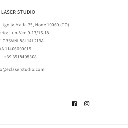
 LASER STUDIO
a Ugo la Malfa 25, None 10060 (TO)
ario: Lun-Ven 9-13/15-18
F. CRSMNL88L14L219A
IVA 11406000015
L. +39 3518408308
fo@eclaserstudio.com
Facebook
Instagram