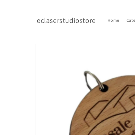
Vai
direttamente
ai contenuti
eclaserstudiostore
Home
Cate
Passa alle
informazioni
sul prodotto