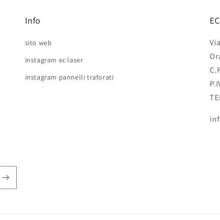
Info
EC
Vi
sito web
Or
instagram ec laser
C.
instagram pannelli traforati
P.
TE
in