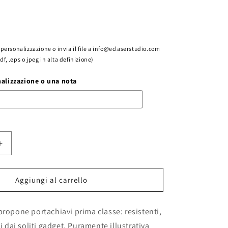
la personalizzazione o invia il file a info@eclaserstudio.com
pdf, .eps o jpeg in alta definizione)
nalizzazione o una nota
Aumenta
quantità
per
AVI
PORTACHIAVI
Aggiungi al carrello
LEGNO
RUSTICO
propone portachiavi prima classe: resistenti,
si dai soliti gadget. Puramente illustrativa