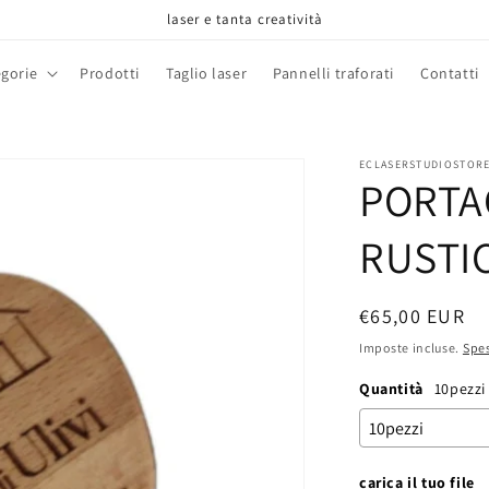
laser e tanta creatività
gorie
Prodotti
Taglio laser
Pannelli traforati
Contatti
ECLASERSTUDIOSTOR
PORTA
RUSTI
Prezzo
€65,00 EUR
di
Imposte incluse.
Spes
listino
Quantità
10pezzi
carica il tuo file