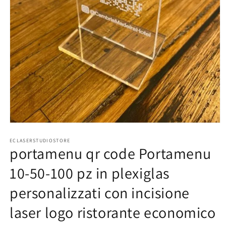
Apri
contenuti
ECLASERSTUDIOSTORE
multimediali
portamenu qr code Portamenu
1
in
finestra
10-50-100 pz in plexiglas
modale
personalizzati con incisione
laser logo ristorante economico