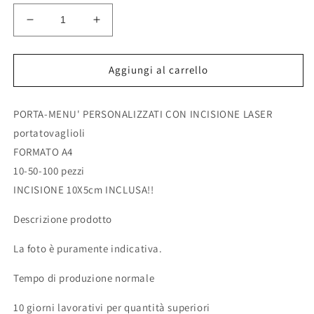
Diminuisci
Aumenta
quantità
quantità
per
per
portamenu
portamenu
Aggiungi al carrello
qr
qr
code
code
PORTA-MENU' PERSONALIZZATI CON INCISIONE LASER
Portamenu
Portamenu
10-
10-
portatovaglioli
50-
50-
FORMATO A4
100
100
10-50-100 pezzi
pz
pz
in
in
INCISIONE 10X5cm INCLUSA!!
plexiglas
plexiglas
personalizzati
personalizzati
Descrizione prodotto
con
con
incisione
incisione
La foto è puramente indicativa.
laser
laser
logo
logo
Tempo di produzione normale
ristorante
ristorante
economico
economico
10 giorni lavorativi per quantità superiori