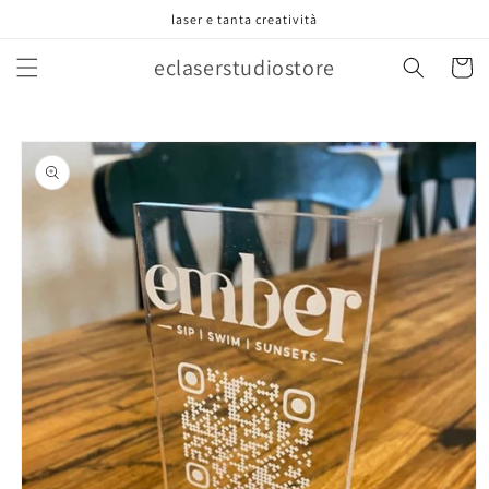
Vai
laser e tanta creatività
direttamente
ai contenuti
eclaserstudiostore
Carrell
Passa alle
informazioni
sul prodotto