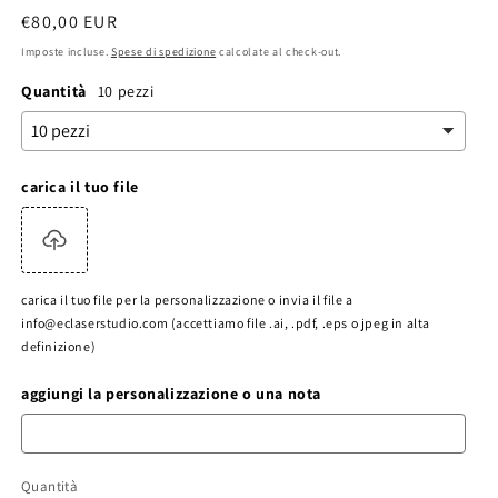
Prezzo
€80,00 EUR
di
Imposte incluse.
Spese di spedizione
calcolate al check-out.
listino
Quantità
10 pezzi
carica il tuo file
carica il tuo file per la personalizzazione o invia il file a
info@eclaserstudio.com (accettiamo file .ai, .pdf, .eps o jpeg in alta
definizione)
aggiungi la personalizzazione o una nota
Quantità