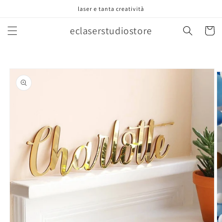
Vai
laser e tanta creatività
direttamente
ai contenuti
eclaserstudiostore
Carrell
Passa alle
informazioni
sul prodotto