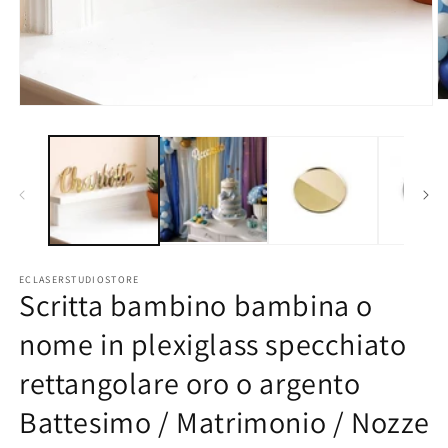
Ap
Apri
co
contenuti
mu
multimediali
2
1
in
in
fi
finestra
m
modale
ECLASERSTUDIOSTORE
Scritta bambino bambina o
nome in plexiglass specchiato
rettangolare oro o argento
Battesimo / Matrimonio / Nozze