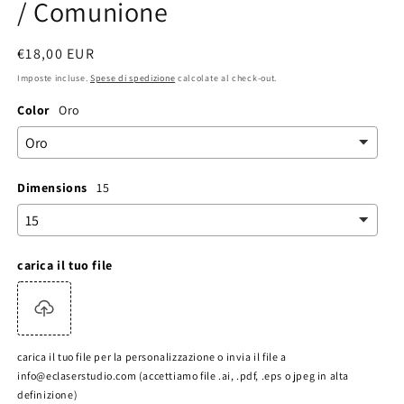
/ Comunione
Prezzo
€18,00 EUR
di
Imposte incluse.
Spese di spedizione
calcolate al check-out.
listino
Color
Oro
Dimensions
15
carica il tuo file
carica il tuo file per la personalizzazione o invia il file a
info@eclaserstudio.com (accettiamo file .ai, .pdf, .eps o jpeg in alta
definizione)