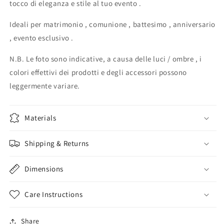
tocco di eleganza e stile al tuo evento .
plexiglass
plexiglass
specchiato
specchiato
Ideali per matrimonio , comunione , battesimo , anniversario
rettangolare
rettangolare
, evento esclusivo .
oro
oro
o
o
N.B. Le foto sono indicative, a causa delle luci / ombre , i
argento
argento
Battesimo
Battesimo
colori effettivi dei prodotti e degli accessori possono
/
/
leggermente variare.
Matrimonio
Matrimonio
/
/
Nozze
Nozze
Materials
/
/
Comunione
Comunione
Shipping & Returns
Dimensions
Care Instructions
Share