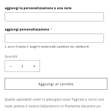
aggiungi la personalizzazione o una nota
aggiungi personalizzazione
1. scrivi il nome 2. scegli il numero del carattere (es. stefano 4)
Quantità
Diminuisci
Aumenta
quantità
quantità
per
per
Scritta
Scritta
Aggiungi al carrello
bambino
bambino
bambina
bambina
Questi splendidi nomi in plexiglas sono Tagliati e incisi con
o
o
nome
nome
laser presso il nostro laboratorio in Piemonte daranno un
in
in