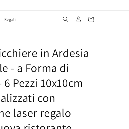
Accedi
Carrello
Regali
E
icchiere in Ardesia
le - a Forma di
- 6 Pezzi 10x10cm
alizzati con
ne laser regalo
uova ristorante