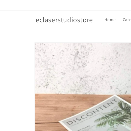
Vai
direttamente
ai contenuti
eclaserstudiostore
Home
Cate
Passa alle
informazioni
sul prodotto