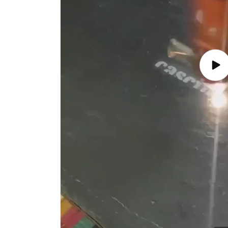
Ripr
vide