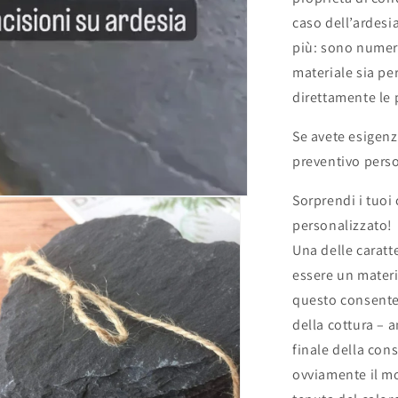
caso dell’ardesi
più: sono numero
materiale sia pe
direttamente le 
Se avete esigenze
preventivo pers
Sorprendi i tuoi 
personalizzato!
Una delle caratt
essere un materi
questo consente 
della cottura – 
finale della con
ovviamente il m