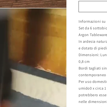
per
Sottobicchi
in
Ardesia
Informazioni su 
Naturale
-
Set da 6 sottobi
a
Argon Tablewar
Forma
In ardesia natura
di
Cuore
e dotato di piedi
-
Dimensioni: Lun
6
0,8 cm
Pezzi
10x10cm
Bordi tagliati s
personalizza
contemporaneo e
con
Per uso domestic
incisione
laser
umido0 x circa 1
regalo
potrebbero esser
casa
nelle dimensioni
nuova
ristorante