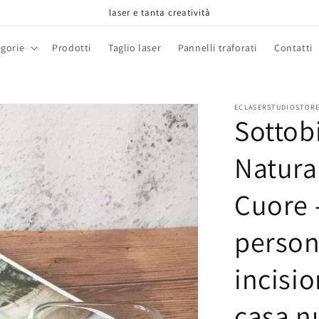
laser e tanta creatività
gorie
Prodotti
Taglio laser
Pannelli traforati
Contatti
ECLASERSTUDIOSTOR
Sottob
Natura
Cuore 
person
incisio
casa n