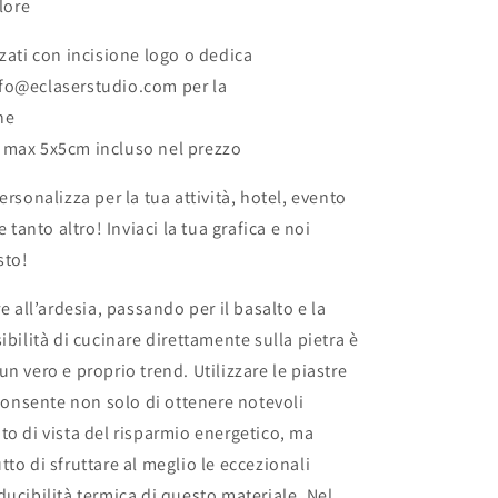
alore
zzati con incisione logo o dedica
 info@eclaserstudio.com per la
ne
 max 5x5cm incluso nel prezzo
ersonalizza per la tua attività, hotel, evento
e tanto altro! Inviaci la tua grafica e noi
sto!
re all’ardesia, passando per il basalto e la
ibilità di cucinare direttamente sulla pietra è
n vero e proprio trend. Utilizzare le piastre
i consente non solo di ottenere notevoli
to di vista del risparmio energetico, ma
to di sfruttare al meglio le eccezionali
ducibilità termica di questo materiale. Nel