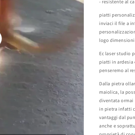
- resistente al c
piatti personali
inviaci il file a
personalizzazio
logo dimensioni
oduci
o
Ec laser studio p
piatti in ardesia 
penseremo al re
Dalla pietra olla
maiolica, la poss
diventata ormai u
in pietra infatt
vantaggi dal pun
anche e soprattut
proprietà di con