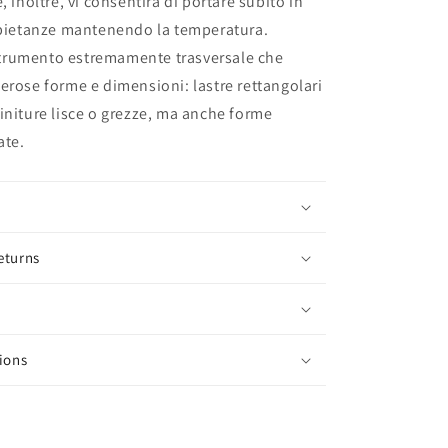
, inoltre, vi consentirà di portare subito in
e pietanze mantenendo la temperatura.
rumento estremamente trasversale che
erose forme e dimensioni: lastre rettangolari
initure lisce o grezze, ma anche forme
ate.
eturns
ions