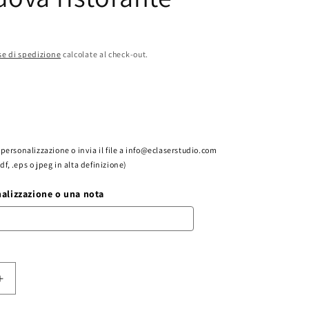
e di spedizione
calcolate al check-out.
la personalizzazione o invia il file a info@eclaserstudio.com
pdf, .eps o jpeg in alta definizione)
nalizzazione o una nota
Aumenta
quantità