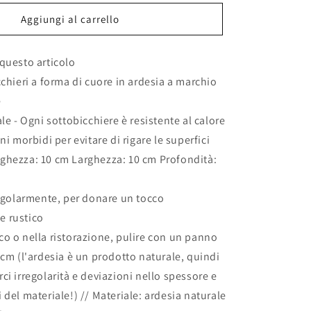
per
ere
Sottobicchiere
Aggiungi al carrello
in
Ardesia
questo articolo
Naturale
-
cchieri a forma di cuore in ardesia a marchio
a
e
Forma
le - Ogni sottobicchiere è resistente al calore
di
Cuore
ni morbidi per evitare di rigare le superfici
-
ghezza: 10 cm Larghezza: 10 cm Profondità:
6
Pezzi
10x10cm
ingolarmente, per donare un tocco
ti
personalizzati
 rustico
con
o o nella ristorazione, pulire con un panno
incisione
laser
 cm (l'ardesia è un prodotto naturale, quindi
regalo
ci irregolarità e deviazioni nello spessore e
casa
 del materiale!) // Materiale: ardesia naturale
nuova
ristorante