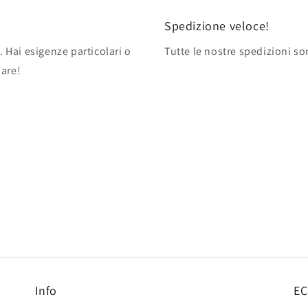
tra
Spedizione veloce!
le
. Hai esigenze particolari o
Tutte le nostre spedizioni so
pare!
Info
EC