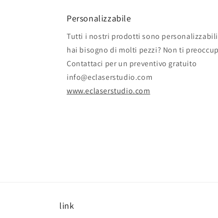
in
in
fines
finestra
Personalizzabile
moda
modale
Tutti i nostri prodotti sono personalizzabili
hai bisogno di molti pezzi? Non ti preoccu
Contattaci per un preventivo gratuito
info@eclaserstudio.com
www.eclaserstudio.com
link