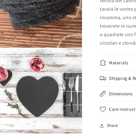
tenuta del calore
tavola le vostr
Insomma, uno st
troverete in num
o quadrate con f
circolari e stond
enuti
imediali
Materials
tra
le
Shipping & R
Dimensions
Care Instruct
Share