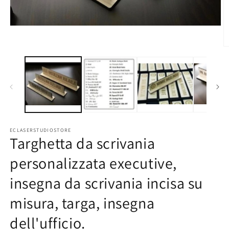
Apri
contenuti
multimediali
Ap
1
co
in
mu
finestra
2
modale
in
fi
m
ECLASERSTUDIOSTORE
Targhetta da scrivania
personalizzata executive,
insegna da scrivania incisa su
misura, targa, insegna
dell'ufficio.