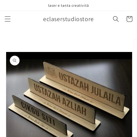
Vai
laser e tanta creatività
direttamente
ai contenuti
eclaserstudiostore
Carrell
Passa alle
informazioni
sul prodotto