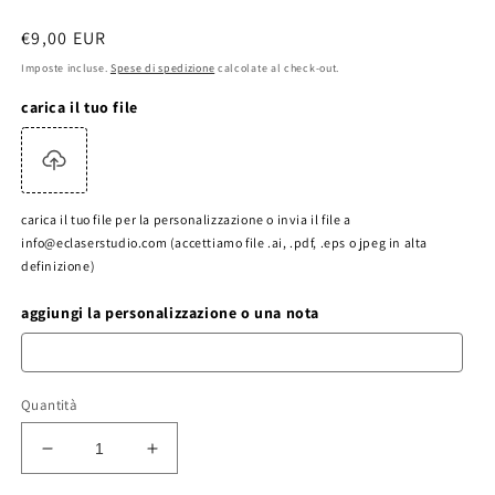
Prezzo
€9,00 EUR
di
Imposte incluse.
Spese di spedizione
calcolate al check-out.
listino
carica il tuo file
carica il tuo file per la personalizzazione o invia il file a
info@eclaserstudio.com (accettiamo file .ai, .pdf, .eps o jpeg in alta
definizione)
aggiungi la personalizzazione o una nota
Quantità
Diminuisci
Aumenta
quantità
quantità