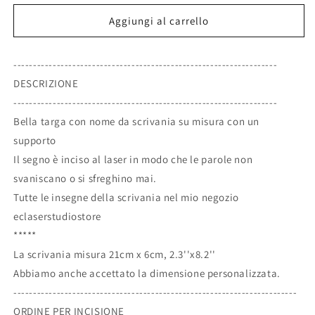
per
per
Targhetta
Targhetta
Aggiungi al carrello
da
da
scrivania
scrivania
-------------------------------------------------------------------
personalizzata
personalizzata
executive,
executive,
DESCRIZIONE
insegna
insegna
-------------------------------------------------------------------
da
da
Bella targa con nome da scrivania su misura con un
scrivania
scrivania
incisa
incisa
supporto
su
su
Il segno è inciso al laser in modo che le parole non
misura,
misura,
svaniscano o si sfreghino mai.
targa,
targa,
Tutte le insegne della scrivania nel mio negozio
insegna
insegna
dell&#39;ufficio.
dell&#39;ufficio.
eclaserstudiostore
*****
La scrivania misura 21cm x 6cm, 2.3''x8.2''
Abbiamo anche accettato la dimensione personalizzata.
------------------------------------------------------------------------
ORDINE PER INCISIONE